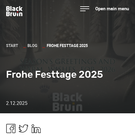
Skip
Open main menu
to
Black Bruin
content
START
BLOG
FROHE FESTTAGE 2025
Frohe Festtage 2025
2.12.2025
Share
Share
Share