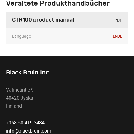
Veraltete Produkthandbücher
PDF
CTR100 product manual
Language
EN
DE
Black Bruin Inc.
Valmetintie 9
40420 Jyskä
Finland
+358 50 419 3484
info@blackbruin.com