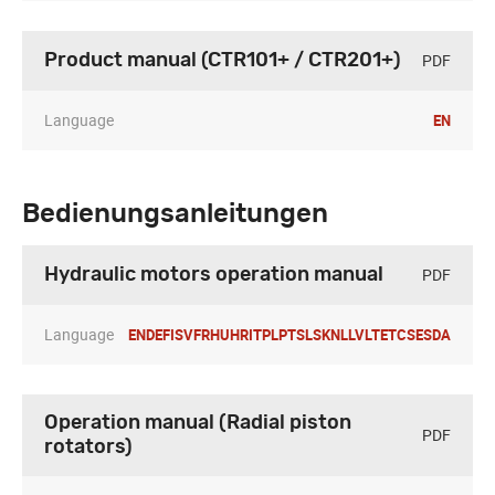
PDF
Product manual (CTR101+ / CTR201+)
Language
EN
Bedienungsanleitungen
PDF
Hydraulic motors operation manual
Language
EN
DE
FI
SV
FR
HU
HR
IT
PL
PT
SL
SK
NL
LV
LT
ET
CS
ES
DA
Operation manual (Radial piston
PDF
rotators)