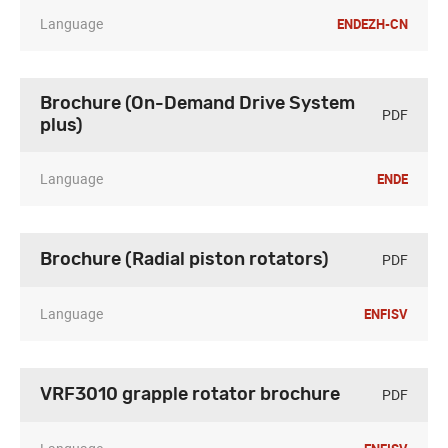
Language
EN
DE
ZH-CN
Brochure (On-Demand Drive System
PDF
plus)
Language
EN
DE
PDF
Brochure (Radial piston rotators)
Language
EN
FI
SV
PDF
VRF3010 grapple rotator brochure