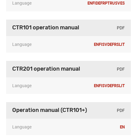
Language
EN
FI
DE
FR
PT
RU
SV
ES
PDF
CTR101 operation manual
Language
EN
FI
SV
DE
FR
SL
IT
PDF
CTR201 operation manual
Language
EN
FI
SV
DE
FR
SL
IT
PDF
Operation manual (CTR101+)
Language
EN