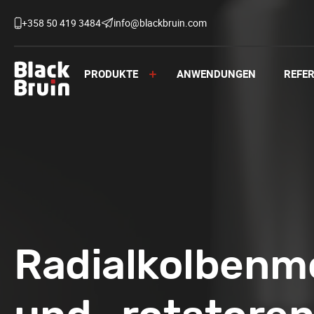
Skip
to
+358 50 419 3484
info@blackbruin.com
content
PRODUKTE
ANWENDUNGEN
REFE
Black Bruin
Radialkolbenm