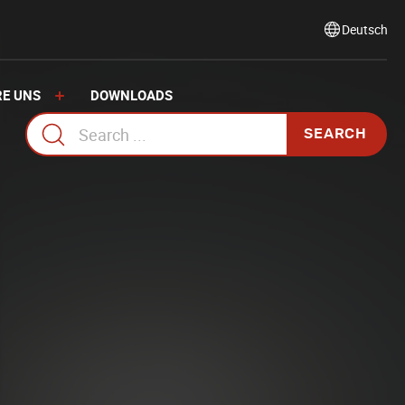
Select
language
RE UNS
DOWNLOADS
Search
for: