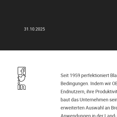
31.10.2025
Share
Seit 1959 perfektioniert Bl
in
Share
Bedingungen. Indem wir OEM
Facebook
in
Share
Endnutzern, ihre Produktiv
Twitter
in
baut das Unternehmen sei
Linkedin
erweiterten Auswahl an Br
Anwendungen in der Land-,