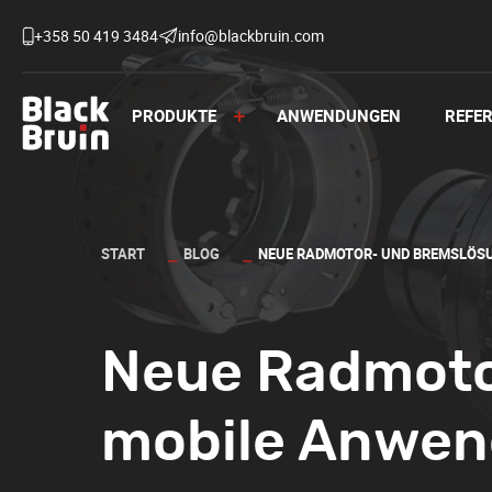
Skip
to
+358 50 419 3484
info@blackbruin.com
content
PRODUKTE
ANWENDUNGEN
REFE
Black Bruin
START
BLOG
NEUE RADMOTOR- UND BREMSLÖS
Neue Radmoto
mobile Anwe