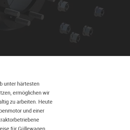
eb unter härtesten
tzen, ermöglichen wir
ltig zu arbeiten. Heute
benmotor und einer
traktorbetriebene
eise für Güllewagen,