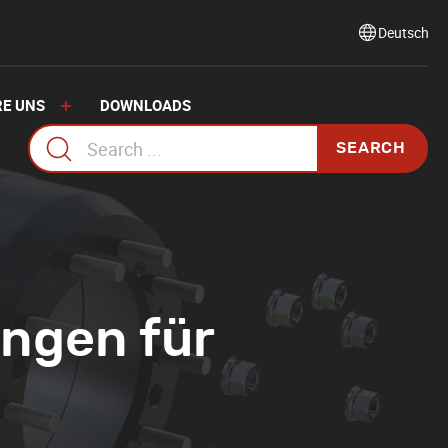
Select
language
RE UNS
DOWNLOADS
Search
for:
ngen für