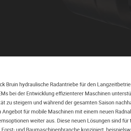
ack Bruin hydraulische Radantriebe für den Langzeitbetri
s bei der Entwicklung effizienterer Maschinen unterstü
ität zu steigern und während der gesamten Saison nachha
n Angebot für mobile Maschinen mit einem neuen Radna
emsoptionen weiter aus. Diese neuen Lösungen sind für 
 Forst- und Baumaschinenbranche konzipiert, beispielsw