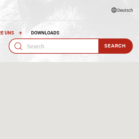
Select
language
RE UNS
DOWNLOADS
Search
for: