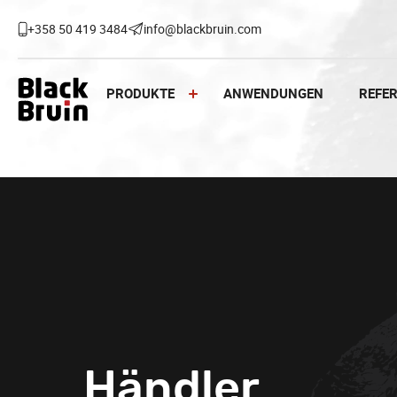
Skip
to
+358 50 419 3484
info@blackbruin.com
content
PRODUKTE
ANWENDUNGEN
REFE
Black Bruin
Händler