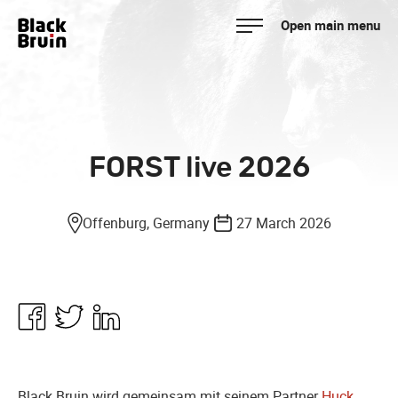
Skip
Open main menu
to
Black Bruin
content
FORST live 2026
Offenburg, Germany
27 March 2026
Share
Share
Share
in
in
in
Facebook
Twitter
Linkedin
Black Bruin wird gemeinsam mit seinem Partner
Huck