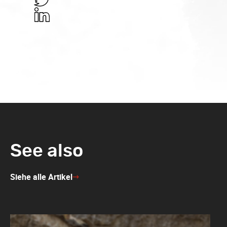
in
Share
Facebook
in
Share
Twitter
in
Linkedin
See also
Siehe alle Artikel