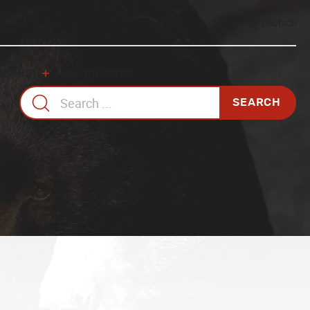
Select
language
RE UNS
DOWNLOADS
Search
for: